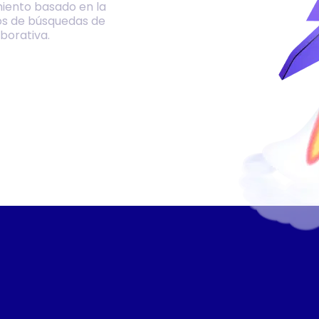
iento basado en la
os de búsquedas de
borativa.