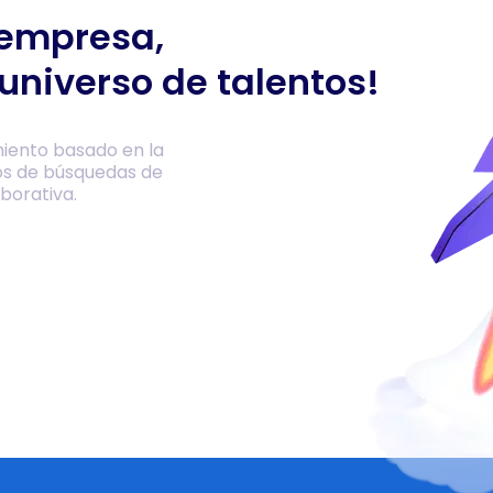
 empresa,
universo de talentos!
iento basado en la
os de búsquedas de
borativa.