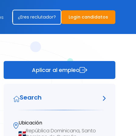
¿Eres reclutador?
Login candidatos
es
Aplicar al empleo
Search
Ubicación
República Dominicana, Santo