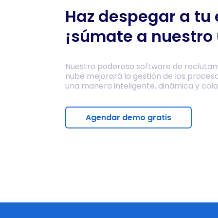
Haz despegar a tu
¡súmate a nuestro 
Nuestro poderoso software de reclutam
nube mejorará la gestión de los proces
una manera inteligente, dinámica y cola
Agendar demo gratis