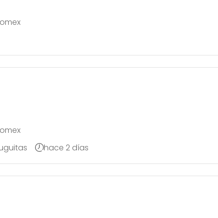
 Comex
 Comex
tuguitas
hace 2 días