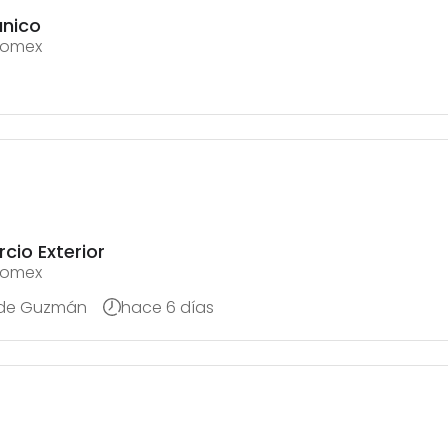
ánico
 Comex
cio Exterior
 Comex
 de Guzmán
hace 6 días