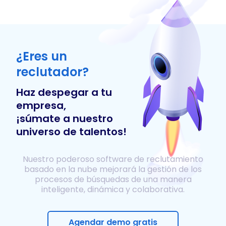
¿Eres un
reclutador?
Haz despegar a tu
empresa,
¡súmate a nuestro
universo de talentos!
Nuestro poderoso software de reclutamiento
basado en la nube mejorará la gestión de los
procesos de búsquedas de una manera
inteligente, dinámica y colaborativa.
Agendar demo gratis