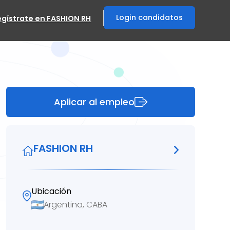
Login candidatos
egístrate en FASHION RH
Aplicar al empleo
FASHION RH
Ubicación
Argentina, CABA