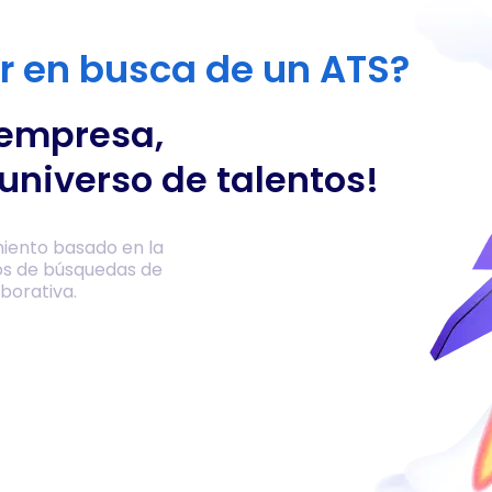
or en busca de un ATS?
 empresa,
universo de talentos!
iento basado en la
os de búsquedas de
borativa.