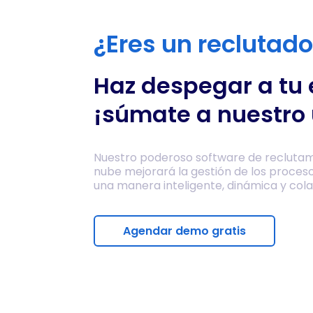
¿Eres un reclutad
Haz despegar a tu
¡súmate a nuestro 
Nuestro poderoso software de reclutam
nube mejorará la gestión de los proces
una manera inteligente, dinámica y cola
Agendar demo gratis