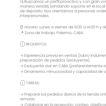
🔍 Buscamos un perfil proactivo y con gran v
manera versátil, brindando soporte en el loc
de depósito. Nos orientamos a personas orde
interpersonales.
⏰ Horario: Lunes a viernes de 9:00 a 14:00 h y de
📍 Zona de trabajo: Palermo, CABA.
Ⓘ REQUISITOS:
→ Experiencia previa en ventas (rubro indument
preparación de pedidos (excluyente).
→ Excluyente vivir en CABA (preferentemente 
→ Dinamismo, minuciosidad y capacidad de or
Ⓘ TAREAS:
→ Preparar los pedidos diarios de la tienda on
armado.
→ Colaborar en la recepción, conteo, clasific