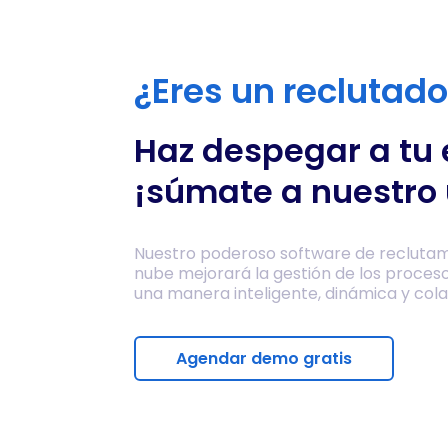
¿Eres un reclutad
Haz despegar a tu
¡súmate a nuestro 
Nuestro poderoso software de reclutam
nube mejorará la gestión de los proces
una manera inteligente, dinámica y cola
Agendar demo gratis