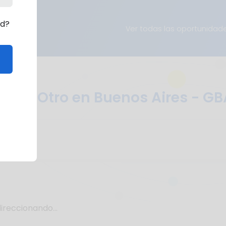
rd?
Ver todas las oportunidad
s de Otro en Buenos Aires - GB
ireccionando...