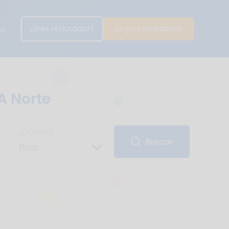
¿Eres reclutador?
Login candidatos
es
A Norte
¿Dónde?
Buscar
País