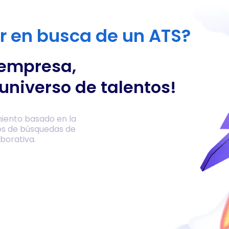
or en busca de un ATS?
 empresa,
universo de talentos!
iento basado en la
os de búsquedas de
borativa.