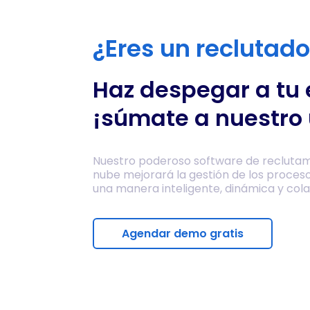
¿Eres un reclutad
Haz despegar a tu
¡súmate a nuestro 
Nuestro poderoso software de reclutam
nube mejorará la gestión de los proces
una manera inteligente, dinámica y cola
Agendar demo gratis