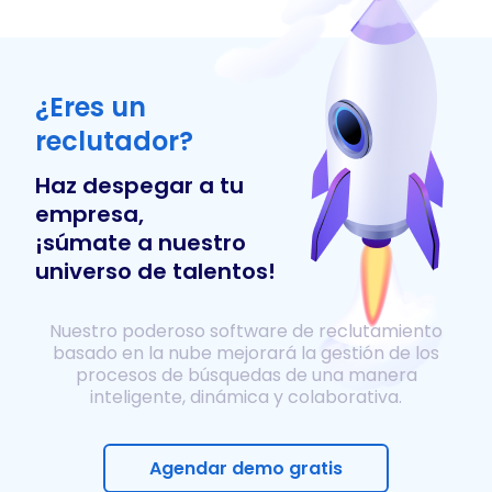
¿Eres un
reclutador?
Haz despegar a tu
empresa,
¡súmate a nuestro
universo de talentos!
Nuestro poderoso software de reclutamiento
basado en la nube mejorará la gestión de los
procesos de búsquedas de una manera
inteligente, dinámica y colaborativa.
Agendar demo gratis