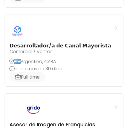
𝗗𝗲𝘀𝗮𝗿𝗿𝗼𝗹𝗹𝗮𝗱𝗼𝗿/𝗮 𝗱𝗲 𝗖𝗮𝗻𝗮𝗹 𝗠𝗮𝘆𝗼𝗿𝗶𝘀𝘁𝗮
Comercial / Ventas
Argentina, CABA
hace más de 30 días
Full time
Asesor de Imagen de Franquicias