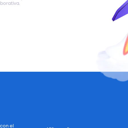
borativa.
con el