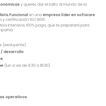
Económicas
y querés dar el salto al mundo de la
lista Funcional
en una
empresa líder en software
y certificación ISO 9001.
tiva intensiva, 100% paga, que te preparará para
mpañía.
s (excluyente).
 / desarrollo
.
ce
.
me
(lun a vie de 9:30 a 18:30).
mas operativos
.