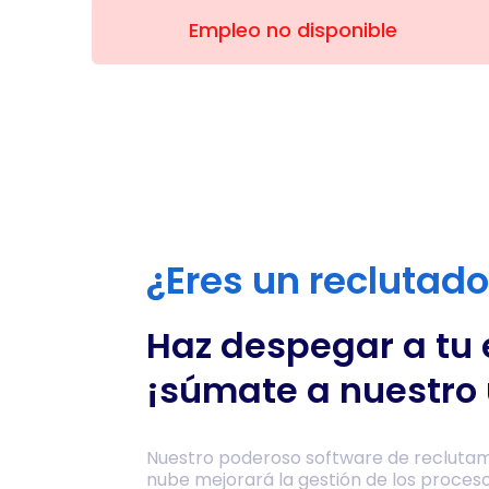
Empleo no disponible
¿Eres un reclutad
Haz despegar a tu
¡súmate a nuestro 
Nuestro poderoso software de reclutam
nube mejorará la gestión de los proces