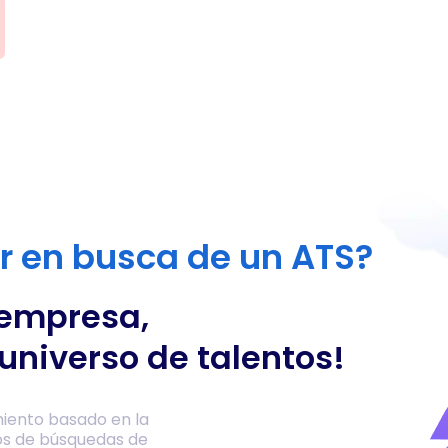
or en busca de un ATS?
 empresa,
universo de talentos!
iento basado en la
os de búsquedas de