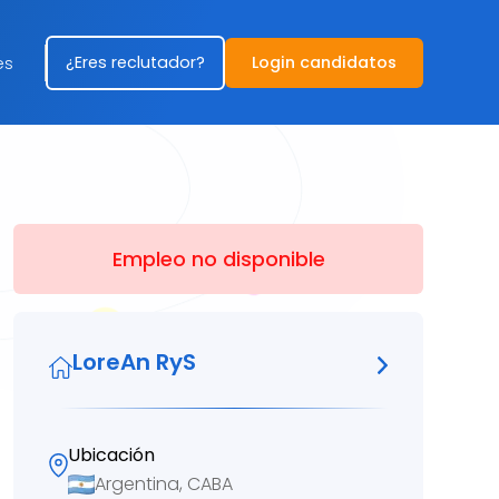
¿Eres reclutador?
Login candidatos
es
Empleo no disponible
LoreAn RyS
Ubicación
Argentina, CABA