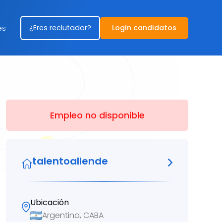
¿Eres reclutador?
Login candidatos
es
Empleo no disponible
talentoallende
Ubicación
Argentina, CABA