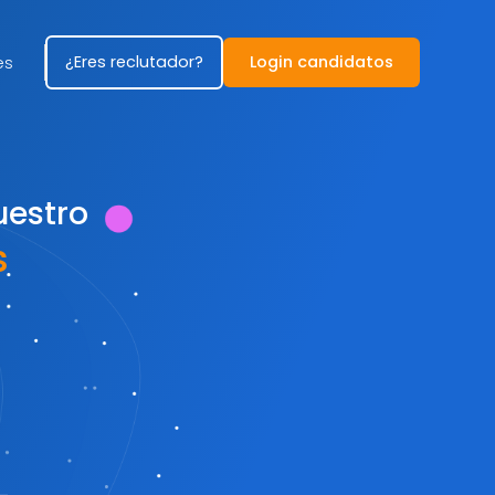
¿Eres reclutador?
Login candidatos
es
uestro
s