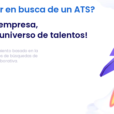
or en busca de un ATS?
 empresa,
universo de talentos!
iento basado en la
os de búsquedas de
borativa.