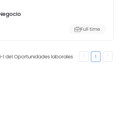
 Negocio
Full time
1
-
1
de
1
Oportunidades laborales
1