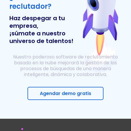
reclutador?
Haz despegar a tu
empresa,
¡súmate a nuestro
universo de talentos!
Nuestro poderoso software de reclutamiento
basado en la nube mejorará la gestión de los
procesos de búsquedas de una manera
inteligente, dinámica y colaborativa.
Agendar demo gratis