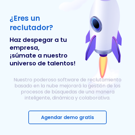
¿Eres un
reclutador?
Haz despegar a tu
empresa,
¡súmate a nuestro
universo de talentos!
Nuestro poderoso software de reclutamiento
basado en la nube mejorará la gestión de los
procesos de búsquedas de una manera
inteligente, dinámica y colaborativa.
Agendar demo gratis